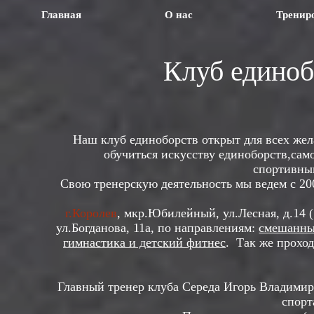
Главная
О нас
Тренир
Клуб единоб
Наш клуб единоборств открыт для всех жела
обучиться искусству единоборств,сам
спортивны
Свою тренерскую деятельность мы ведем с 20
г.Королев
, мкр.Юбилейный, ул.Лесная, д.14 (
ул.Богданова, 11а, по направлениям:
смешанные
гимнастика и детский фитнес
. Так же прохо
Главный тренер клуба Середа Игорь Владимиров
спорта