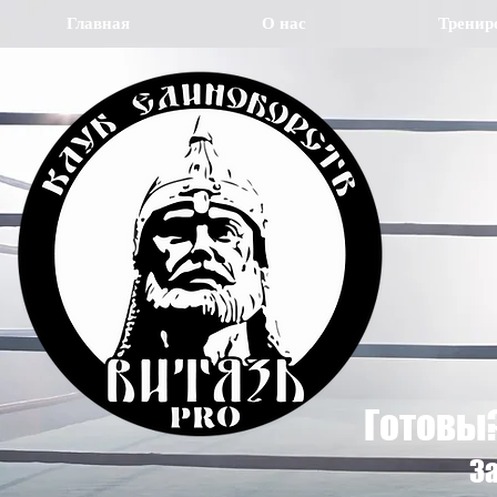
Главная
О нас
Тренир
Готовы
З