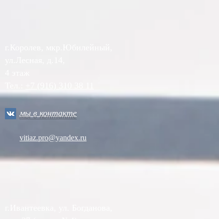
г.Королев, мкр.Юбилейный,
ул.Лесная, д.14,
4 этаж
Тел.:
+7 (916) 310 38 11
мы в контакте
vitiaz.pro@yandex.ru
г.Ивантеевка, ул. Богданова,