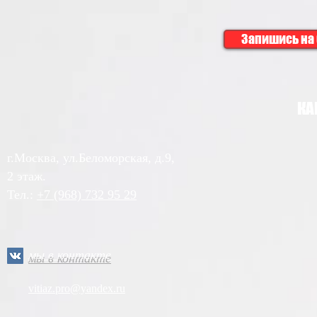
Запишись на 
КА
г.Москва, ул.Беломорская, д.9,
2
этаж.
Тел.:
+7 (968) 732 95 29
мы в контакте
vitiaz.pro@yandex.ru