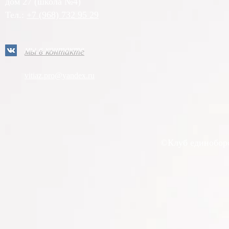
дом 27 (школа №4)
Тел.:
+7 (968) 732 95 29
мы в контакте
vitiaz.pro@yandex.ru
©Клуб единоборст